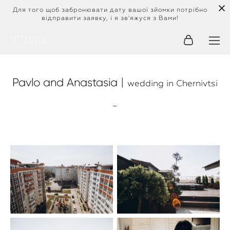
Для того щоб забронювати дату вашої зйомки потрібно
відправити заявку, і я зв'яжуся з Вами!
Octavian
Pavlo and Anastasia
|
wedding in Chernivtsi
~