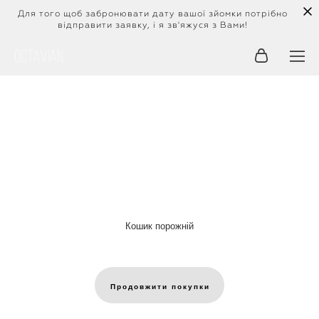
Для того щоб забронювати дату вашої зйомки потрібно
відправити заявку, і я зв'яжуся з Вами!
Octavian
Кошик порожній
Продовжити покупки