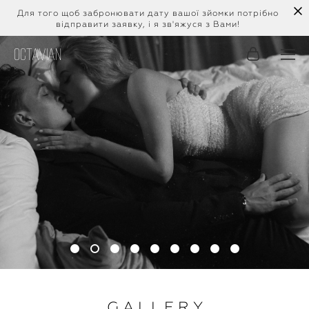
Для того щоб забронювати дату вашої зйомки потрібно
відправити заявку, і я зв'яжуся з Вами!
Octavian
G A L L E R Y