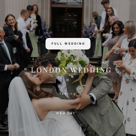
FULL WEDDING
° LONDON WEDDING
°
feeling
WED DAY
►